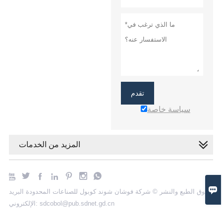
تقدم
سياسة خاصة
المزيد من الخدمات








حقوق الطبع والنشر © شركة فوشان شوند كوبول للصناعات المحدودة البريد
الإلكتروني: sdcobol@pub.sdnet.gd.cn