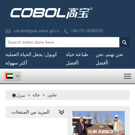

sdcobol@pub.sdnet.gd.cn
+86-757-26380250


نحن نهتم، نحن
طباعة حياة
كوبول: يجعل الحياة العملية
أفضل!
أفضل!
أكثر سهولة
T


تعاون
>
حالة
>
منزل
المزيد من المنتجات