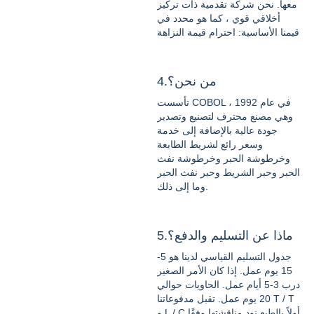
معها. نحن شركة تقدمية ذات تركيز
أخلاقي قوي ، كما هو محدد في
قيمنا الأساسية: احترام قيمة النزاهة
4.من نحن؟
تأسست COBOL في عام 1992 ،
وهي مصنع محترف لتصنيع وتصدير
جودة عالية بالإضافة إلى خدمة
وسعر رائع لشريط الطابعة
وخرطوشة الحبر وخرطوشة نفث
الحبر وحبر الشريط وحبر نفث الحبر
وما إلى ذلك.
5.ماذا عن التسليم والدفع؟
جدول التسليم القياسي لدينا هو 5-
15 يوم عمل. إذا كان الأمر الصغير
درب 3-5 أيام عمل. الحاويات حوالي
20 يوم عمل. تقبل مدفوعاتنا T / T
و L / C أولاً بالطبع نود مناقشتها وفقًا