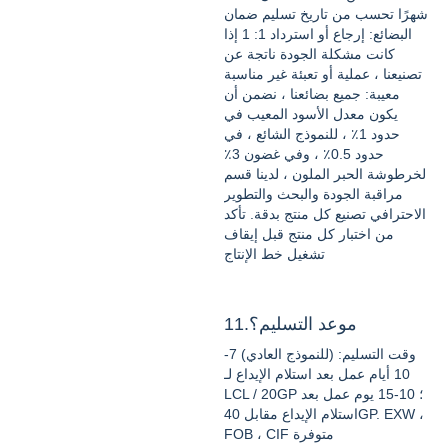
شهرًا تحسب من تاريخ تسليم ضمان
البضائع: إرجاع أو استرداد 1: 1 إذا
كانت مشكلة الجودة ناتجة عن
تصنيعنا ، عملية أو تعبئة غير مناسبة
معيبة: جميع بضائعنا ، نضمن أن
يكون معدل الأسود المعيب في
حدود 1٪ ، للنموذج الشائع ، في
حدود 0.5٪ ، وفي غضون 3٪
لخرطوشة الحبر الملون ، لدينا قسم
مراقبة الجودة والبحث والتطوير
الاحترافي تصنيع كل منتج بدقة. تأكد
من اختبار كل منتج قبل إيقاف
تشغيل خط الإنتاج
11.موعد التسليم؟
وقت التسليم: (للنموذج العادي) 7-
10 أيام عمل بعد استلام الإيداع لـ
LCL / 20GP ؛ 10-15 يوم عمل بعد
استلام الإيداع مقابل 40GP. EXW ،
FOB ، CIF متوفرة