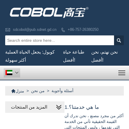

sdcobol@pub.sdnet.gd.cn
+86-757-26380250


نحن نهتم، نحن
طباعة حياة
كوبول: يجعل الحياة العملية
أفضل!
أفضل!
أكثر سهولة
T


أسئلة وأجوبة
>
من نحن
>
منزل
1.ما هي خدمتنا؟
المزيد من المنتجات
أكثر من مجرد مصنع ، نحن ندرك أن
القيمة الحقيقية تأتي من الخدمة
التي نقدمها ، وليس المنتجات التي