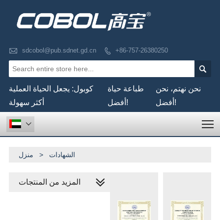

sdcobol@pub.sdnet.gd.cn
+86-757-26380250


نحن نهتم، نحن
طباعة حياة
كوبول: يجعل الحياة العملية
أفضل!
أفضل!
أكثر سهولة
T

الشهادات
>
منزل
المزيد من المنتجات