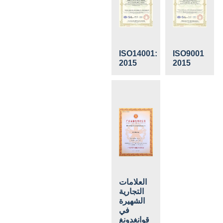
ISO14001:
ISO9001
2015
2015
العلامات
التجارية
الشهيرة
في
قوانغدونغ