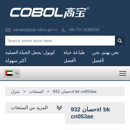

sdcobol@pub.sdnet.gd.cn
+86-757-26380250


نحن نهتم، نحن
طباعة حياة
كوبول: يجعل الحياة العملية
أفضل!
أفضل!
أكثر سهولة
T

حصان 932xl bk cn053ae
>
المنتجات
>
منزل
المزيد من المنتجات
حصان 932xl bk
cn053ae