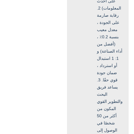
على أحدث
المعلومات) 2.
رقابة صارمة
على الجودة ،
معدل معيب
بنسبة 0.2٪ ،
(أفضل من
أداء الصناعة) و
1: 1 استبدال
أو استرداد ،
ضمان جودة
قوي حقًا. 3.
يساعد فريق
البحث
والتطوير القوي
المكون من
أكثر من 50
شخصًا في
الوصول إلى