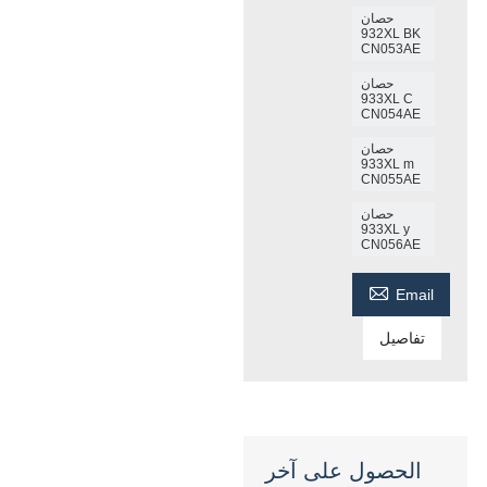
حصان
932XL BK
CN053AE
حصان
933XL C
CN054AE
حصان
933XL m
CN055AE
حصان
933XL y
CN056AE

Email
تفاصيل
الحصول على آخر