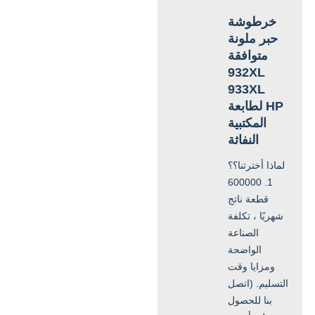
خرطوشة
حبر ملونة
متوافقة
932XL
933XL
لطابعة HP
المكتبية
النفاثة
لماذا أخترتنا؟؟
1. 600000
قطعة ناتج
شهريًا ، تكلفة
الصناعة
الواضحة
ومزايا وقت
التسليم. (اتصل
بنا للحصول