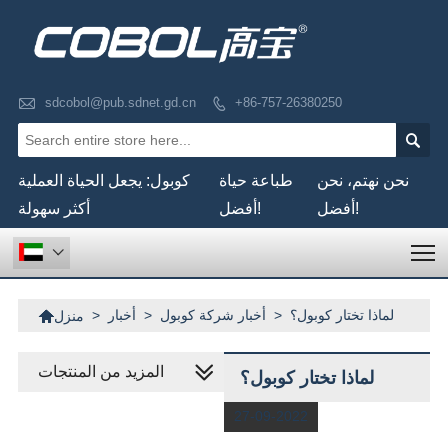

sdcobol@pub.sdnet.gd.cn
+86-757-26380250


نحن نهتم، نحن
طباعة حياة
كوبول: يجعل الحياة العملية
أفضل!
أفضل!
أكثر سهولة
T


لماذا تختار كوبول؟
>
أخبار شركة كوبول
>
أخبار
>
منزل
المزيد من المنتجات
لماذا تختار كوبول؟
27-09-2022